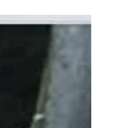
Prenderanno il via il 1 ottobre i nuovi corsi di
equitazione per bambini, ragazzi e adulti rivolti a chi
non è mai salito in sella e a...