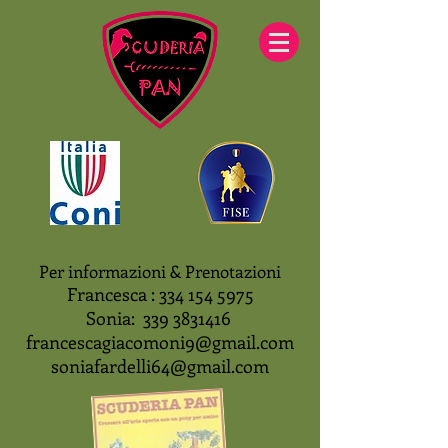
Per informazioni & Prenotazioni
Francesca :
334 154 5975
Sonia:
339 3831416
francescagiacomoni9@gmail.com
soniafardelli64@gmail.com