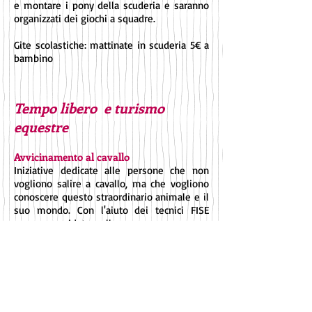
e montare i pony della scuderia e saranno
organizzati dei giochi a squadre.
Gite scolastiche: mattinate in scuderia 5€ a
bambino
Tempo libero e turismo
equestre
Avvicinamento al cavallo
Iniziative dedicate alle persone che non
vogliono salire a cavallo, ma che vogliono
conoscere questo straordinario animale e il
suo mondo. Con l'aiuto dei tecnici FISE
verranno guidate nella sua conoscenza con
alcune nozioni di etologia. Si passerà poi ai
primi contatti: avvicinamento al cavallo,
conduzione a mano, pulizia del mantello e
della criniera. L'iniziativa si fa a gruppo con
almeno 5 iscritti. Promozioni particolari per
gruppi turistici, con possibilità di