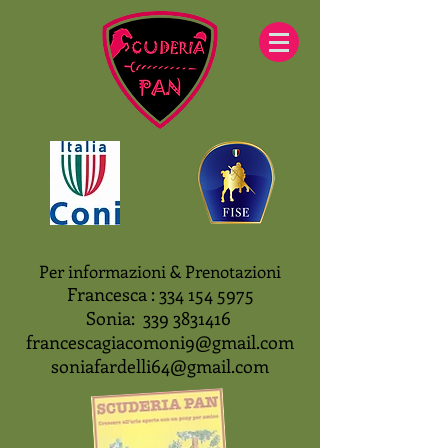
Per informazioni & Prenotazioni
Francesca :
334 154 5975
Sonia:
339 3831416
francescagiacomoni9@gmail.com
soniafardelli64@gmail.com