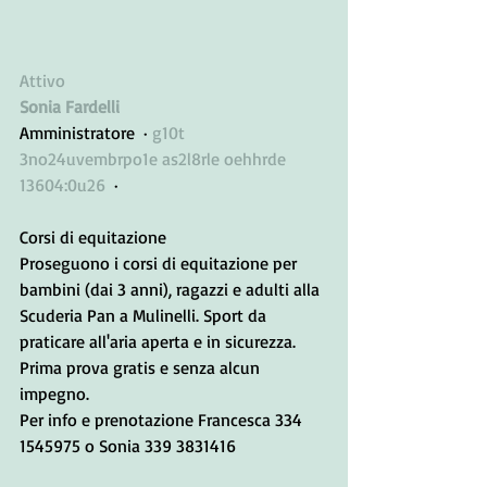
Attivo
Sonia Fardelli
Amministratore  · 
g10t 
3no24uvembrpo1e as2l8rle oehhrde 
13604:0u26
  · 
Corsi di equitazione
Proseguono i corsi di equitazione per 
bambini (dai 3 anni), ragazzi e adulti alla 
Scuderia Pan a Mulinelli. Sport da 
praticare all'aria aperta e in sicurezza. 
Prima prova gratis e senza alcun 
impegno.
Per info e prenotazione Francesca 334 
1545975 o Sonia 339 3831416