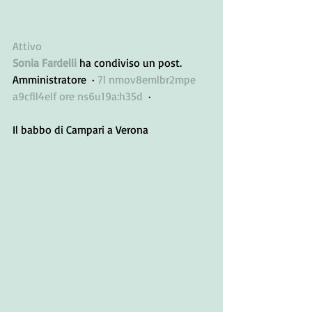
Attivo
Sonia Fardelli
 ha condiviso un post.
Amministratore  · 
7l nmov8emlbr2mpe 
a9cfll4elf ore ns6u19a:h35d
  · 
Il babbo di Campari a Verona