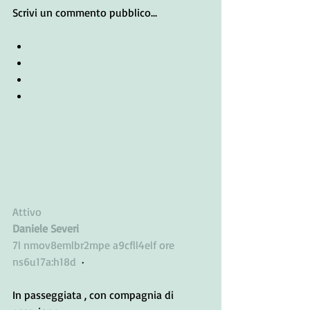
Scrivi un commento pubblico...
Attivo
Daniele Severi
7l nmov8emlbr2mpe a9cfll4elf ore 
ns6u17a:h18d
  · 
In passeggiata , con compagnia di 