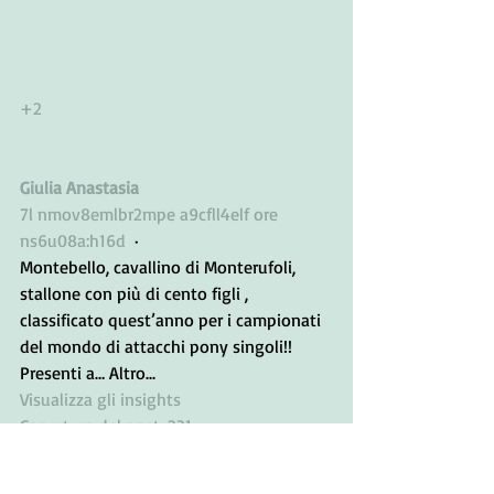
+2
Giulia Anastasia
7l nmov8emlbr2mpe a9cfll4elf ore 
ns6u08a:h16d
  · 
Montebello, cavallino di Monterufoli, 
stallone con più di cento figli , 
classificato quest’anno per i campionati 
del mondo di attacchi pony singoli!! 
Presenti a… Altro...
Visualizza gli insights
Copertura del post: 231