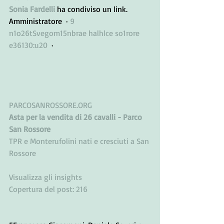
Sonia Fardelli
 ha condiviso un link.
Amministratore  · 
9 
n1o26tSvegom15nbrae halhlce so1rore 
e36130:u20
  · 
PARCOSANROSSORE.ORG
Asta per la vendita di 26 cavalli - Parco 
San Rossore
TPR e Monterufolini nati e cresciuti a San 
Rossore
Visualizza gli insights
Copertura del post: 216