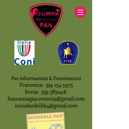
Per informazioni & Prenotazioni
Francesca :
334 154 5975
Sonia:
339 3831416
francescagiacomoni9@gmail.com
soniafardelli64@gmail.com