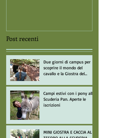
Memorial Carlo
Post recenti
Due giorni di campus per
scoprire il mondo del
cavallo e la Giostra del
Saracino
Campi estivi con i pony alla
Scuderia Pan. Aperte le
iscrizioni
MINI GIOSTRA E CACCIA AL
TESORO ALLA SCUDERIA