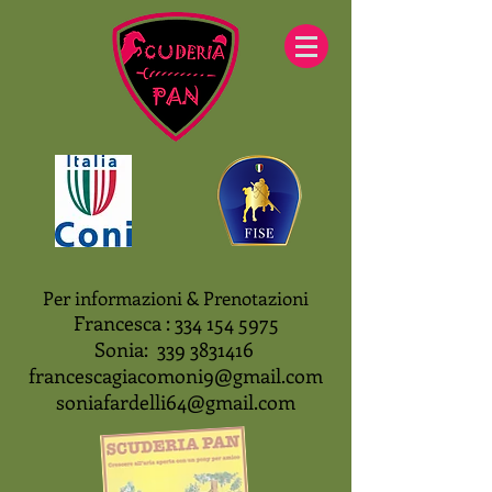
Per informazioni & Prenotazioni
Francesca :
334 154 5975
Sonia:
339 3831416
francescagiacomoni9@gmail.com
soniafardelli64@gmail.com