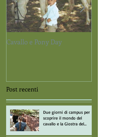
Cavallo e Pony Day
Trofeo del Sar
Memorial Carlo
Post recenti
Due giorni di campus per
scoprire il mondo del
cavallo e la Giostra del
Saracino