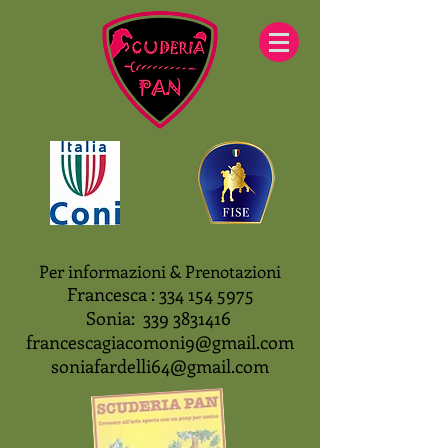
Per informazioni & Prenotazioni
Francesca :
334 154 5975
Sonia:
339 3831416
francescagiacomoni9@gmail.com
soniafardelli64@gmail.com