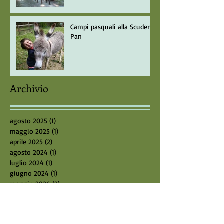
Campi pasquali alla Scuderia
Pan
Archivio
agosto 2025
(1)
1 post
maggio 2025
(1)
1 post
aprile 2025
(2)
2 post
agosto 2024
(1)
1 post
luglio 2024
(1)
1 post
giugno 2024
(1)
1 post
maggio 2024
(2)
2 post
marzo 2024
(1)
1 post
febbraio 2024
(2)
2 post
gennaio 2024
(2)
2 post