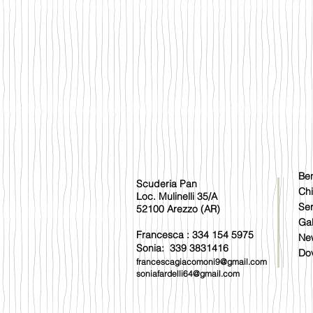
Be
Scuderia Pan
Ch
Loc. Mulinelli 35/A
Ser
52100 Arezzo (AR)
Gal
Francesca : 334 154 5975
New
Sonia: 339 3831416
Do
francescagiacomoni9@gmail.com
soniafardelli64@gmail.com