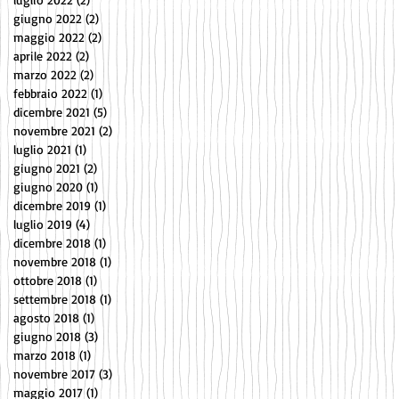
giugno 2022
(2)
2 post
maggio 2022
(2)
2 post
aprile 2022
(2)
2 post
marzo 2022
(2)
2 post
febbraio 2022
(1)
1 post
dicembre 2021
(5)
5 post
novembre 2021
(2)
2 post
luglio 2021
(1)
1 post
giugno 2021
(2)
2 post
giugno 2020
(1)
1 post
dicembre 2019
(1)
1 post
luglio 2019
(4)
4 post
dicembre 2018
(1)
1 post
novembre 2018
(1)
1 post
ottobre 2018
(1)
1 post
settembre 2018
(1)
1 post
agosto 2018
(1)
1 post
giugno 2018
(3)
3 post
marzo 2018
(1)
1 post
novembre 2017
(3)
3 post
maggio 2017
(1)
1 post