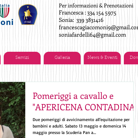
Per informazioni & Prenotazioni
Francesca : 334 154 5975
Sonia: 339 3831416
francescagiacomoni9@gmail.c
soniafardelli64@gmail.com
Servizi
Galleria
News & Eventi
Dov
Pomeriggi a cavallo e
"APERICENA CONTADINA"
Due pomeriggi di avvicinamento all’equitazione per
bambini e adulti. Sabato 13 maggio e domenica 14
maggio presso la Scuderia Pan a...